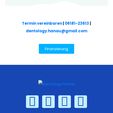
Termin vereinbaren
|
06181-23613
|
dentology.hanau@gmail.com
Finanzierung