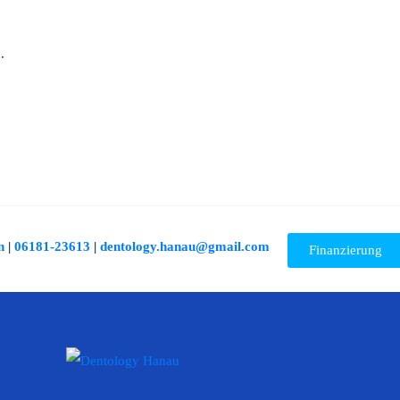
.
n
|
06181-23613
|
dentology.hanau@gmail.com
Finanzierung